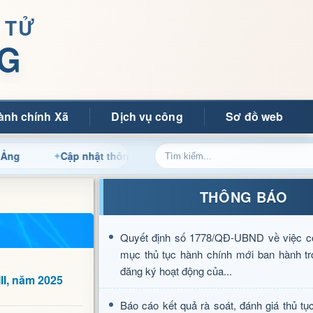
 TỬ
G
ành chính Xã
Dịch vụ công
Sơ đồ web
Cập nhật thông tin điều hành, thủ tục hành chính và tin tức 
THÔNG BÁO
Quyết định số 1778/QĐ-UBND về việc c
mục thủ tục hành chính mới ban hành tr
đăng ký hoạt động của...
II, năm 2025
Báo cáo kết quả rà soát, đánh giá thủ tụ