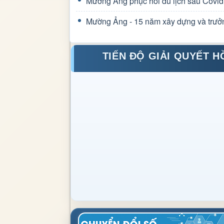
Mường Ảng phục hồi du lịch sau Covid
Mường Ảng - 15 năm xây dựng và trưở
TIẾN ĐỘ GIẢI QUYẾT H