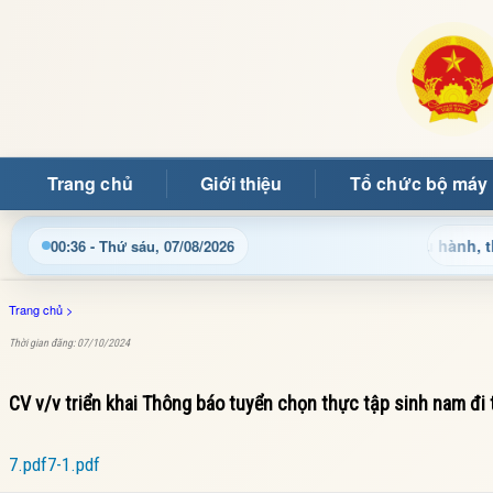
Trang chủ
Giới thiệu
Tổ chức bộ máy
ử xã Mường Ảng
Cập nhật thông tin điều hành, thủ tục hà
00:36 - Thứ sáu, 07/08/2026
Trang chủ
>
Thời gian đăng: 07/10/2024
CV v/v triển khai Thông báo tuyển chọn thực tập sinh nam đi 
7.pdf
7-1.pdf