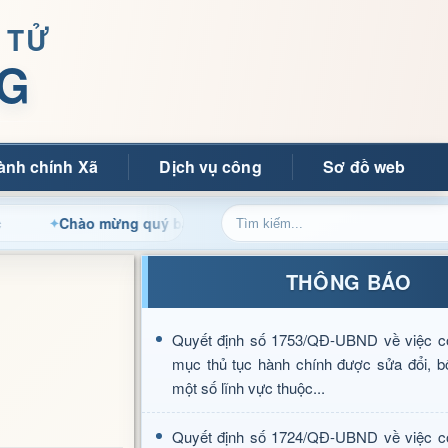
 TỬ
G
ành chính Xã
Dịch vụ công
Sơ đồ web
hào mừng quý bạn đọc đến với Trang thông tin điện tử xã Mườn
THÔNG BÁO
Quyết định số 1753/QĐ-UBND về việc c
mục thủ tục hành chính được sửa đổi, b
một số lĩnh vực thuộc...
Quyết định số 1724/QĐ-UBND về việc c