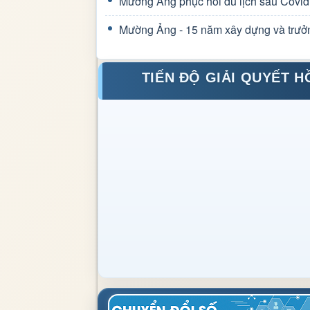
Mường Ảng phục hồi du lịch sau Covid
Mường Ảng - 15 năm xây dựng và trưở
TIẾN ĐỘ GIẢI QUYẾT H