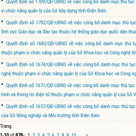
Quyết định số 1709/QĐ-UBND về việc công bố danh mục thủ tục h
vi chức năng quản lý của Sở Xây dựng tỉnh Điện Biên
Quyết định số 1702/QĐ-UBND về việc công bố danh mục thủ tục h
lĩnh vực Giáo dục và đào tạo thuộc hệ thống giáo dục quốc dân thu
Quyết định số 1682/QĐ-UBND về việc công bố danh mục thủ tục
thuộc phạm vi chức năng quản lý của Sở Khoa học và Công nghệ tỉ
Quyết định số 1674/QĐ-UBND về việc công bố danh mục thủ tục h
nghệ thuộc phạm vi chức năng quản lý của Sở Khoa học và Công ng
Quyết định số 1671/QĐ-UBND về việc công bố danh mục thủ tục h
hình và thông tin điện tử thuộc phạm vi chức năng quản lý của Sở V
Quyết định số 1657/QĐ-UBND về việc công bố danh mục thủ tục h
của Sở Nông nghiệp và Môi trường tỉnh Điện Biên
Trang:
1
-
10
of
878
<
1
2
3
4
5
6
7
8
9
10
...
>