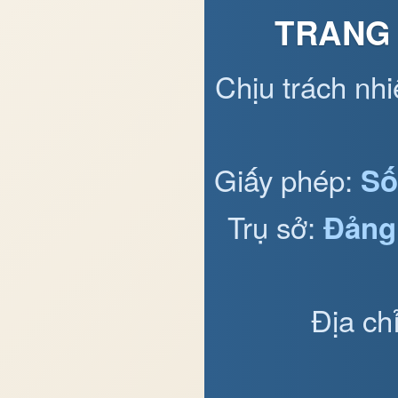
TRANG 
Chịu trách nh
Giấy phép:
Số
Trụ sở:
Đảng
Địa ch