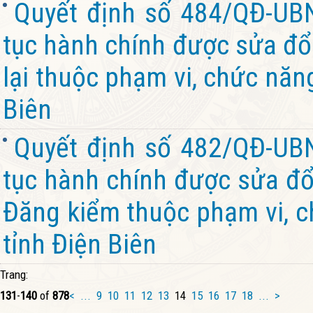
Quyết định số 484/QĐ-UB
tục hành chính được sửa đổi
lại thuộc phạm vi, chức năn
Biên
Quyết định số 482/QĐ-UB
tục hành chính được sửa đổi
Đăng kiểm thuộc phạm vi, c
tỉnh Điện Biên
Trang:
131
-
140
of
878
<
...
9
10
11
12
13
14
15
16
17
18
...
>