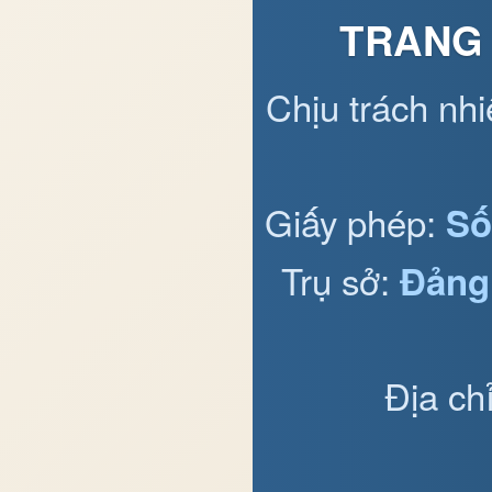
TRANG 
Chịu trách nh
Giấy phép:
Số
Trụ sở:
Đảng
Địa ch