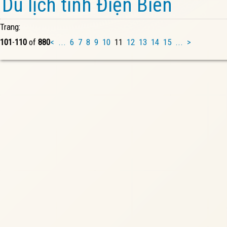
Du lịch tỉnh Điện Biên
Trang:
101
-
110
of
880
<
...
6
7
8
9
10
11
12
13
14
15
...
>