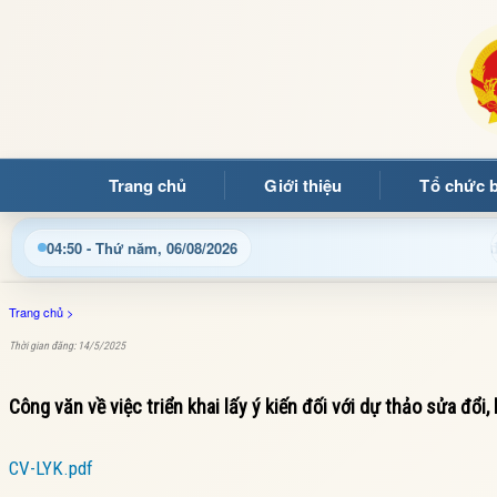
Trang chủ
Giới thiệu
Tổ chức 
Chào mừng quý bạn đọc đến với Trang thông tin điện tử
04:50 - Thứ năm, 06/08/2026
Trang chủ
>
Thời gian đăng: 14/5/2025
Công văn về việc triển khai lấy ý kiến đối với dự thảo sửa đ
CV-LYK.pdf