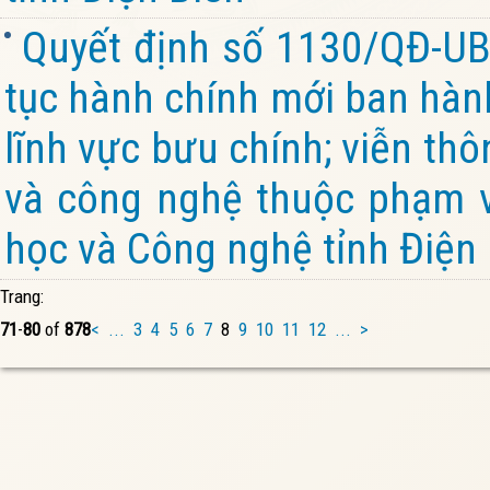
Quyết định số 1130/QĐ-UB
tục hành chính mới ban hành
lĩnh vực bưu chính; viễn th
và công nghệ thuộc phạm v
học và Công nghệ tỉnh Điện
Trang:
71
-
80
of
878
<
...
3
4
5
6
7
8
9
10
11
12
...
>