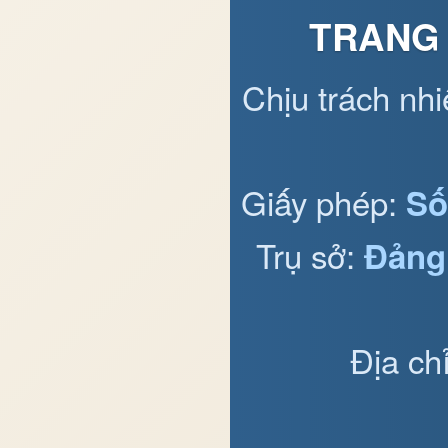
TRANG 
Chịu trách nh
Giấy phép:
Số
Trụ sở:
Đảng
Địa ch