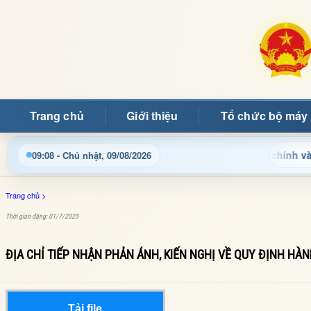
Trang chủ
Giới thiệu
Tổ chức bộ máy
Cập nhật thông tin điều hành, thủ tục hành chính và tin tức 
09:08 - Chủ nhật, 09/08/2026
Trang chủ
>
Thời gian đăng: 01/7/2025
ĐỊA CHỈ TIẾP NHẬN PHẢN ÁNH, KIẾN NGHỊ VỀ QUY ĐỊNH HÀ
Tải file