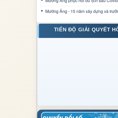
Mường Ảng phục hồi du lịch sau Covid
Mường Ảng - 15 năm xây dựng và trưở
TIẾN ĐỘ GIẢI QUYẾT H