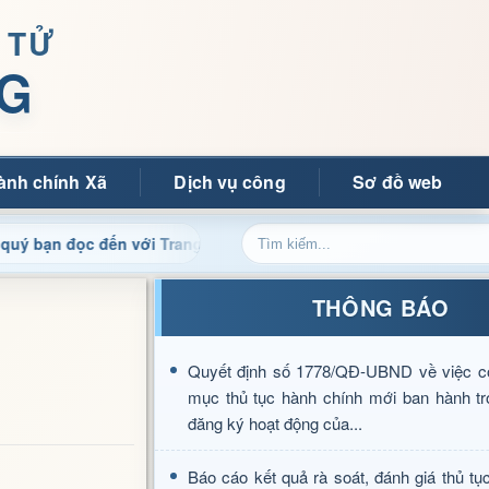
 TỬ
G
ành chính Xã
Dịch vụ công
Sơ đồ web
c đến với Trang thông tin điện tử xã Mường Ảng
Cập nhậ
THÔNG BÁO
Quyết định số 1778/QĐ-UBND về việc c
mục thủ tục hành chính mới ban hành tr
đăng ký hoạt động của...
Báo cáo kết quả rà soát, đánh giá thủ tụ