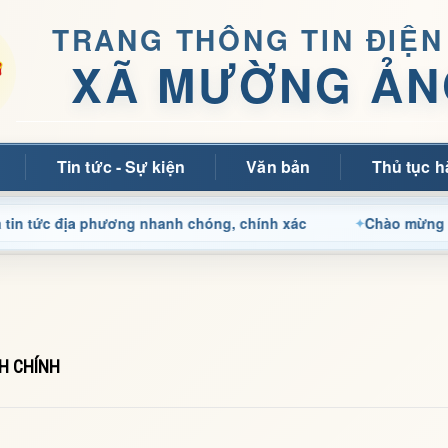
TRANG THÔNG TIN ĐIỆN
XÃ MƯỜNG ẢN
Tin tức - Sự kiện
Văn bản
Thủ tục h
địa phương nhanh chóng, chính xác
Chào mừng quý bạn đọ
NH CHÍNH