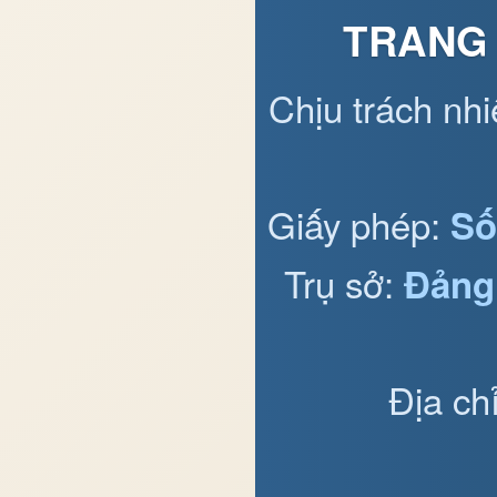
TRANG 
Chịu trách nh
Giấy phép:
Số
Trụ sở:
Đảng
Địa ch