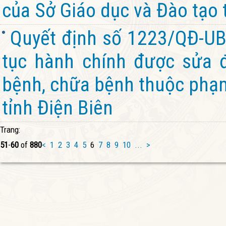
của Sở Giáo dục và Đào tạo 
Quyết định số 1223/QĐ-UB
tục hành chính được sửa đ
bệnh, chữa bệnh thuộc phạm 
tỉnh Điện Biên
Trang:
51
-
60
of
880
<
1
2
3
4
5
6
7
8
9
10
...
>