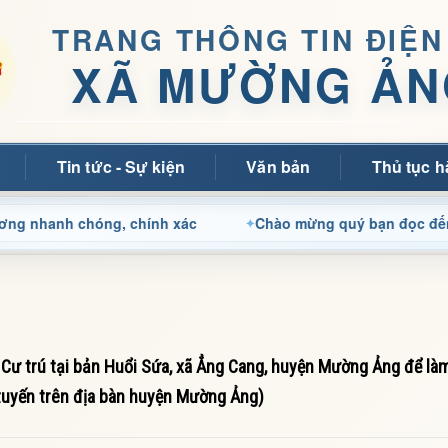
TRANG THÔNG TIN ĐIỆN
XÃ MƯỜNG ẢN
Tin tức - Sự kiện
Văn bản
Thủ tục h
h chóng, chính xác
Chào mừng quý bạn đọc đến với Trang
 Cư trú tại bản Huổi Sứa, xã Ẳng Cang, huyện Mường Ảng để là
tuyến trên địa bàn huyện Mường Ảng)