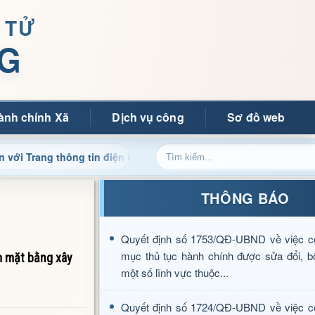
 TỬ
G
ành chính Xã
Dịch vụ công
Sơ đồ web
 thông tin điện tử xã Mường Ảng
Cập nhật thông tin điề
THÔNG BÁO
Quyết định số 1753/QĐ-UBND về việc c
mục thủ tục hành chính được sửa đổi, b
m mặt bằng xây
một số lĩnh vực thuộc...
Quyết định số 1724/QĐ-UBND về việc c