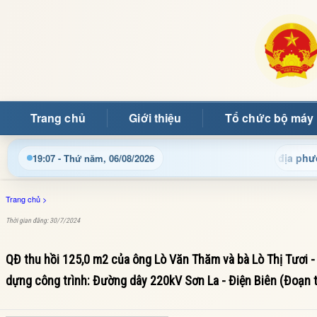
Trang chủ
Giới thiệu
Tổ chức bộ máy
g tin điều hành, thủ tục hành chính và tin tức địa phương nhan
19:07 - Thứ năm, 06/08/2026
Trang chủ
>
Thời gian đăng: 30/7/2024
QĐ thu hồi 125,0 m2 của ông Lò Văn Thăm và bà Lò Thị Tươi -
dựng công trình: Đường dây 220kV Sơn La - Điện Biên (Đoạn 