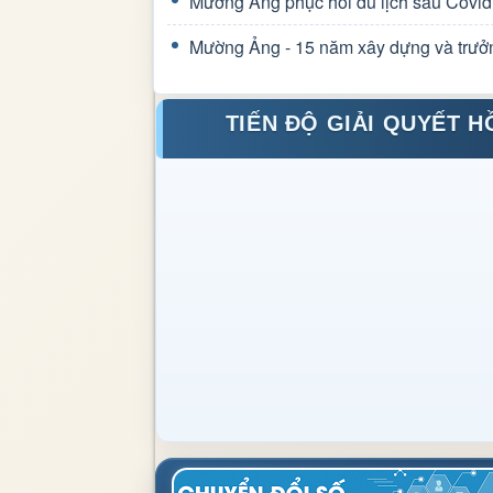
Mường Ảng phục hồi du lịch sau Covid
Mường Ảng - 15 năm xây dựng và trưở
TIẾN ĐỘ GIẢI QUYẾT H