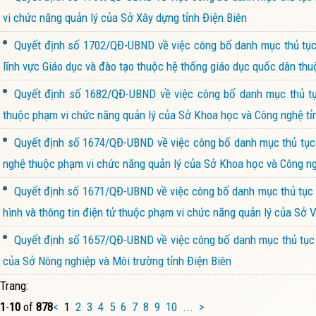
vi chức năng quản lý của Sở Xây dựng tỉnh Điện Biên
Quyết định số 1702/QĐ-UBND về việc công bố danh mục thủ tục h
lĩnh vực Giáo dục và đào tạo thuộc hệ thống giáo dục quốc dân thu
Quyết định số 1682/QĐ-UBND về việc công bố danh mục thủ tục
thuộc phạm vi chức năng quản lý của Sở Khoa học và Công nghệ tỉ
Quyết định số 1674/QĐ-UBND về việc công bố danh mục thủ tục h
nghệ thuộc phạm vi chức năng quản lý của Sở Khoa học và Công ng
Quyết định số 1671/QĐ-UBND về việc công bố danh mục thủ tục h
hình và thông tin điện tử thuộc phạm vi chức năng quản lý của Sở V
Quyết định số 1657/QĐ-UBND về việc công bố danh mục thủ tục h
của Sở Nông nghiệp và Môi trường tỉnh Điện Biên
Trang:
1
-
10
of
878
<
1
2
3
4
5
6
7
8
9
10
...
>