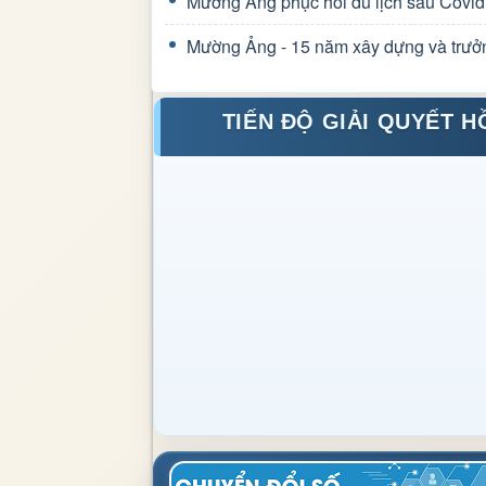
Mường Ảng phục hồi du lịch sau Covid
Mường Ảng - 15 năm xây dựng và trưở
TIẾN ĐỘ GIẢI QUYẾT H