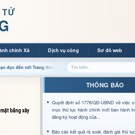
 TỬ
G
ành chính Xã
Dịch vụ công
Sơ đồ web
 với Trang thông tin điện tử xã Mường Ảng
Cập nhật thô
THÔNG BÁO
Quyết định số 1778/QĐ-UBND về việc c
mục thủ tục hành chính mới ban hành tr
 mặt bằng xây
đăng ký hoạt động của...
Báo cáo kết quả rà soát, đánh giá thủ tụ