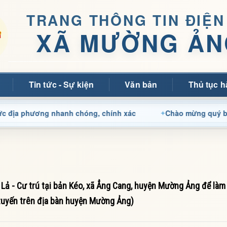
TRANG THÔNG TIN ĐIỆN
XÃ MƯỜNG ẢN
Tin tức - Sự kiện
Văn bản
Thủ tục h
hương nhanh chóng, chính xác
Chào mừng quý bạn đọc đến
 Lả - Cư trú tại bản Kéo, xã Ẳng Cang, huyện Mường Ảng để làm
tuyến trên địa bàn huyện Mường Ảng)