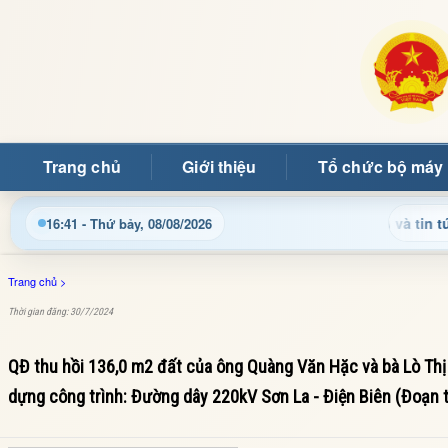
Trang chủ
Giới thiệu
Tổ chức bộ máy
p nhật thông tin điều hành, thủ tục hành chính và tin tức địa p
16:41 - Thứ bảy, 08/08/2026
Trang chủ
>
Thời gian đăng: 30/7/2024
QĐ thu hồi 136,0 m2 đất của ông Quàng Văn Hặc và bà Lò Thị
dựng công trình: Đường dây 220kV Sơn La - Điện Biên (Đoạn 