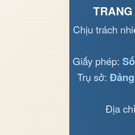
TRANG 
Chịu trách nh
Giấy phép:
Số
Trụ sở:
Đảng
Địa ch