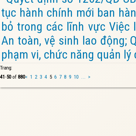
tục hành chính mới ban hành
bỏ trong các lĩnh vực Việc 
An toàn, vệ sinh lao động; 
phạm vi, chức năng quản lý 
Trang:
41
-
50
of
880
<
1
2
3
4
5
6
7
8
9
10
...
>