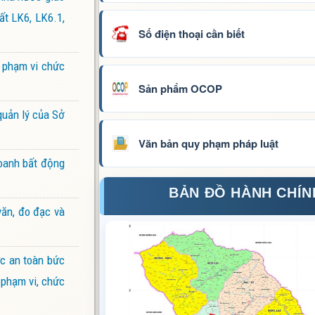
ất LK6, LK6.1,
Số điện thoại cần biết
 phạm vi chức
Sản phẩm OCOP
quản lý của Sở
Văn bản quy phạm pháp luật
doanh bất động
BẢN ĐỒ HÀNH CHÍN
văn, đo đạc và
ực an toàn bức
 phạm vi, chức