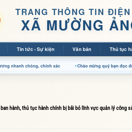
TRANG THÔNG TIN ĐIỆN
XÃ MƯỜNG ẢN
Tin tức - Sự kiện
Văn bản
Thủ tục h
nh chóng, chính xác
Chào mừng quý bạn đọc đến với Tran
ban hành, thủ tục hành chính bị bãi bỏ lĩnh vực quản lý công 