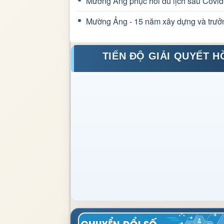
Mường Ảng phục hồi du lịch sau Covid
Mường Ảng - 15 năm xây dựng và trưở
TIẾN ĐỘ GIẢI QUYẾT H