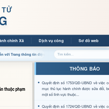
 TỬ
G
ành chính Xã
Dịch vụ công
Sơ đồ web
g thông tin điện tử xã Mường Ảng
Cập nhật thông tin đi
THÔNG BÁO
Quyết định số 1753/QĐ-UBND về việc c
mục thủ tục hành chính được sửa đổi, b
sản thuộc phạm
một số lĩnh vực thuộc...
Quyết định số 1724/QĐ-UBND về việc c