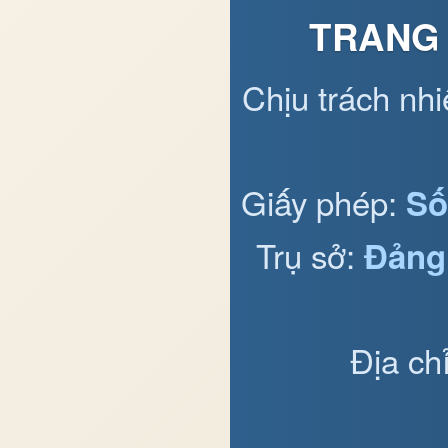
TRANG 
Chịu trách nh
Giấy phép:
Số
Trụ sở:
Đảng
Địa ch