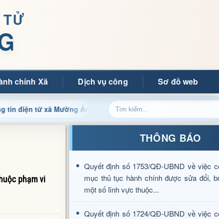
 TỬ
G
ành chính Xã
Dịch vụ công
Sơ đồ web
n tử xã Mường Ảng
Cập nhật thông tin điều hành, thủ tục
THÔNG BÁO
Quyết định số 1753/QĐ-UBND về việc c
mục thủ tục hành chính được sửa đổi, b
thuộc phạm vi
một số lĩnh vực thuộc...
Quyết định số 1724/QĐ-UBND về việc c