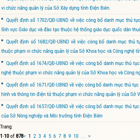
vi chức năng quản lý của Sở Xây dựng tỉnh Điện Biên
Quyết định số 1702/QĐ-UBND về việc công bố danh mục thủ tục h
lĩnh vực Giáo dục và đào tạo thuộc hệ thống giáo dục quốc dân thu
Quyết định số 1682/QĐ-UBND về việc công bố danh mục thủ tục
thuộc phạm vi chức năng quản lý của Sở Khoa học và Công nghệ tỉ
Quyết định số 1674/QĐ-UBND về việc công bố danh mục thủ tục h
nghệ thuộc phạm vi chức năng quản lý của Sở Khoa học và Công ng
Quyết định số 1671/QĐ-UBND về việc công bố danh mục thủ tục h
hình và thông tin điện tử thuộc phạm vi chức năng quản lý của Sở V
Quyết định số 1657/QĐ-UBND về việc công bố danh mục thủ tục h
của Sở Nông nghiệp và Môi trường tỉnh Điện Biên
Trang:
1
-
10
of
878
<
1
2
3
4
5
6
7
8
9
10
...
>