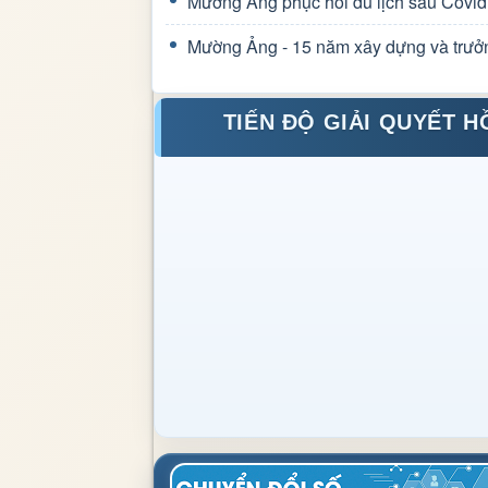
Mường Ảng phục hồi du lịch sau Covid
Mường Ảng - 15 năm xây dựng và trưở
TIẾN ĐỘ GIẢI QUYẾT H