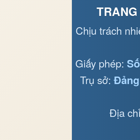
TRANG 
Chịu trách nh
Giấy phép:
Số
Trụ sở:
Đảng
Địa ch