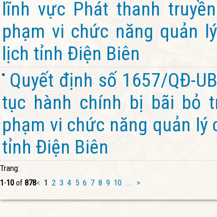
lĩnh vực Phát thanh truyền
phạm vi chức năng quản lý
lịch tỉnh Điện Biên
Quyết định số 1657/QĐ-UB
tục hành chính bị bãi bỏ 
phạm vi chức năng quản lý 
tỉnh Điện Biên
Trang:
1
-
10
of
878
<
1
2
3
4
5
6
7
8
9
10
...
>