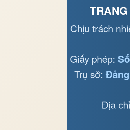
TRANG 
Chịu trách nh
Giấy phép:
Số
Trụ sở:
Đảng
Địa ch