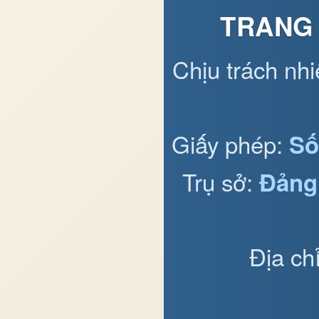
TRANG 
Chịu trách nh
Giấy phép:
Số
Trụ sở:
Đảng
Địa ch