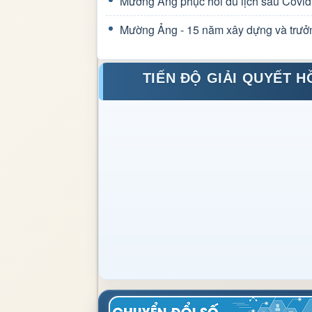
Mường Ảng phục hồi du lịch sau Covid
Mường Ảng - 15 năm xây dựng và trưở
TIẾN ĐỘ GIẢI QUYẾT H