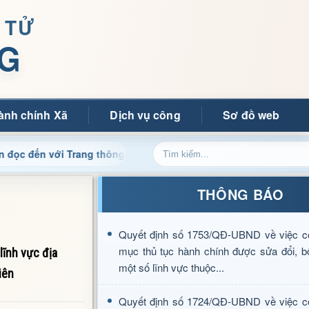
 TỬ
G
ành chính Xã
Dịch vụ công
Sơ đồ web
với Trang thông tin điện tử xã Mường Ảng
Cập nhật thôn
THÔNG BÁO
Quyết định số 1753/QĐ-UBND về việc c
mục thủ tục hành chính được sửa đổi, b
lĩnh vực địa
một số lĩnh vực thuộc...
iên
Quyết định số 1724/QĐ-UBND về việc c