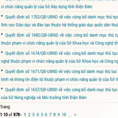
vi chức năng quản lý của Sở Xây dựng tỉnh Điện Biên
Quyết định số 1702/QĐ-UBND về việc công bố danh mục thủ tục h
lĩnh vực Giáo dục và đào tạo thuộc hệ thống giáo dục quốc dân thu
Quyết định số 1682/QĐ-UBND về việc công bố danh mục thủ tục
thuộc phạm vi chức năng quản lý của Sở Khoa học và Công nghệ tỉ
Quyết định số 1674/QĐ-UBND về việc công bố danh mục thủ tục h
nghệ thuộc phạm vi chức năng quản lý của Sở Khoa học và Công ng
Quyết định số 1671/QĐ-UBND về việc công bố danh mục thủ tục h
hình và thông tin điện tử thuộc phạm vi chức năng quản lý của Sở V
Quyết định số 1657/QĐ-UBND về việc công bố danh mục thủ tục h
của Sở Nông nghiệp và Môi trường tỉnh Điện Biên
Trang:
1
-
10
of
878
<
1
2
3
4
5
6
7
8
9
10
...
>