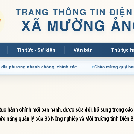
TRANG THÔNG TIN ĐIỆN
XÃ MƯỜNG ẢN
Tin tức - Sự kiện
Văn bản
Thủ tục h
ương nhanh chóng, chính xác
Chào mừng quý bạn đọc đến 
c hành chính mới ban hành, được sửa đổi, bổ sung trong các 
ức năng quản lý của Sở Nông nghiệp và Môi trường tỉnh Điện B