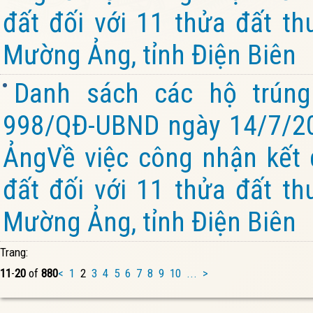
đất đối với 11 thửa đất th
Mường Ảng, tỉnh Điện Biên
Danh sách các hộ trúng
998/QĐ-UBND ngày 14/7/2
ẢngVề việc công nhận kết 
đất đối với 11 thửa đất th
Mường Ảng, tỉnh Điện Biên
Trang:
11
-
20
of
880
<
1
2
3
4
5
6
7
8
9
10
...
>