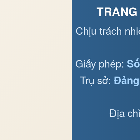
TRANG 
Chịu trách nh
Giấy phép:
Số
Trụ sở:
Đảng
Địa ch