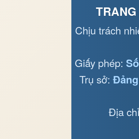
TRANG 
Chịu trách nh
Giấy phép:
Số
Trụ sở:
Đảng
Địa ch