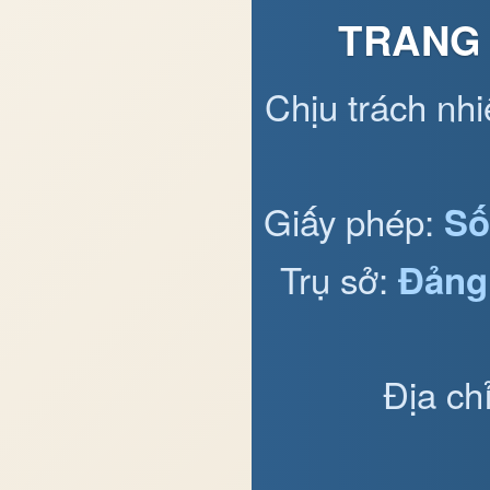
TRANG 
Chịu trách nh
Giấy phép:
Số
Trụ sở:
Đảng
Địa ch