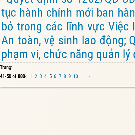
tục hành chính mới ban hành
bỏ trong các lĩnh vực Việc 
An toàn, vệ sinh lao động; 
phạm vi, chức năng quản lý 
Trang:
41
-
50
of
880
<
1
2
3
4
5
6
7
8
9
10
...
>