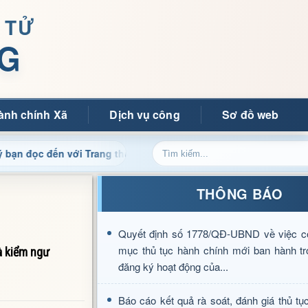
 TỬ
G
ành chính Xã
Dịch vụ công
Sơ đồ web
ến với Trang thông tin điện tử xã Mường Ảng
Cập nhật 
THÔNG BÁO
Quyết định số 1778/QĐ-UBND về việc c
mục thủ tục hành chính mới ban hành tr
à kiểm ngư
đăng ký hoạt động của...
Báo cáo kết quả rà soát, đánh giá thủ tụ