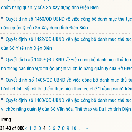
chức năng quản lý của Sở Xây dựng tỉnh Điện Biên
Quyết định số 1460/QĐ-UBND về việc công bố danh mục thủ tục 
năng quản lý của Sở Xây dựng tỉnh Điện Biên
Quyết định số 1422/QĐ-UBND về việc công bố danh mục thủ tục h
của Sở Y tế tỉnh Điện Biên
Quyết định số 1409/QĐ-UBND về việc công bố danh mục thủ tục hà
bỏ trong các lĩnh vực thuộc phạm vi, chức năng quản lý của Sở Giáo
Quyết định số 1405/QĐ-UBND về việc công bố danh mục thủ tục
hành chính cấp xã thí điểm thực hiện theo cơ chế “Luồng xanh” trên
Quyết định số 1403/QĐ-UBND về việc công bố danh mục thủ tục h
vi chức năng quản lý của Sở Văn hóa, Thể thao và Du lịch tỉnh Điện
Trang:
31
-
40
of
880
<
1
2
3
4
5
6
7
8
9
10
...
>