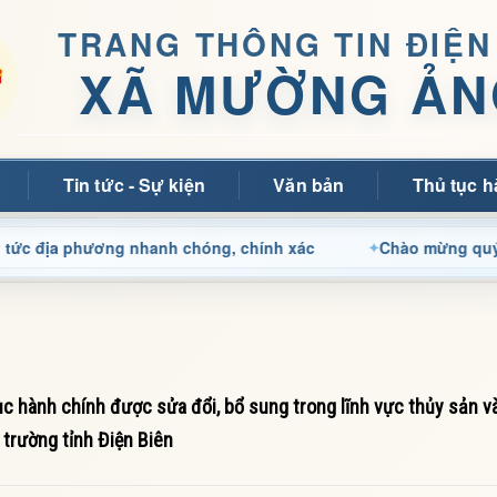
TRANG THÔNG TIN ĐIỆN
XÃ MƯỜNG ẢN
Tin tức - Sự kiện
Văn bản
Thủ tục h
a phương nhanh chóng, chính xác
Chào mừng quý bạn đọc đ
 hành chính được sửa đổi, bổ sung trong lĩnh vực thủy sản v
trường tỉnh Điện Biên