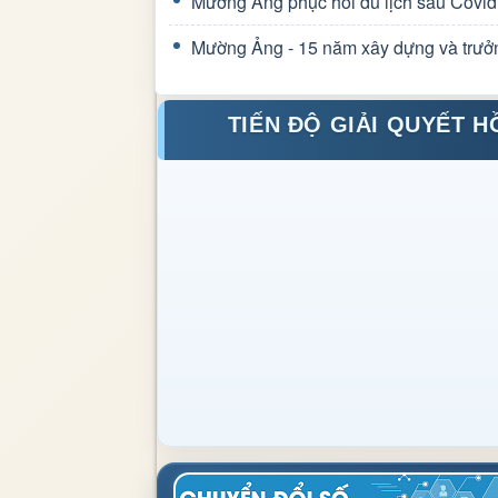
Mường Ảng phục hồi du lịch sau Covid
Mường Ảng - 15 năm xây dựng và trưở
TIẾN ĐỘ GIẢI QUYẾT H