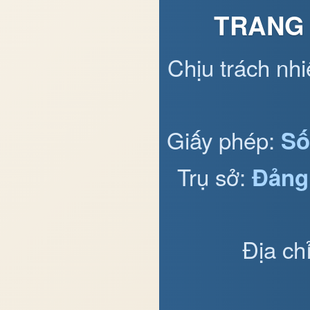
TRANG 
Chịu trách nh
Giấy phép:
Số
Trụ sở:
Đảng
Địa ch