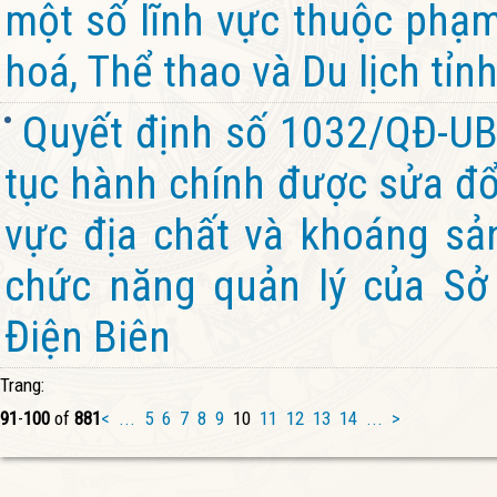
một số lĩnh vực thuộc phạm
hoá, Thể thao và Du lịch tỉn
Quyết định số 1032/QĐ-UB
tục hành chính được sửa đổi
vực địa chất và khoáng sả
chức năng quản lý của Sở
Điện Biên
Trang:
91
-
100
of
881
<
...
5
6
7
8
9
10
11
12
13
14
...
>