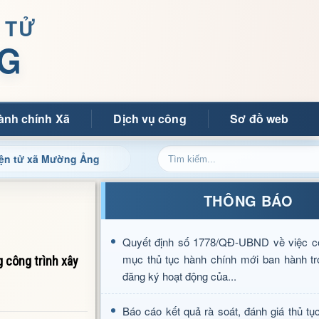
 TỬ
G
ành chính Xã
Dịch vụ công
Sơ đồ web
Mường Ảng
Cập nhật thông tin điều hành, thủ tục hành ch
THÔNG BÁO
Quyết định số 1778/QĐ-UBND về việc c
mục thủ tục hành chính mới ban hành tr
 công trình xây
đăng ký hoạt động của...
Báo cáo kết quả rà soát, đánh giá thủ tụ