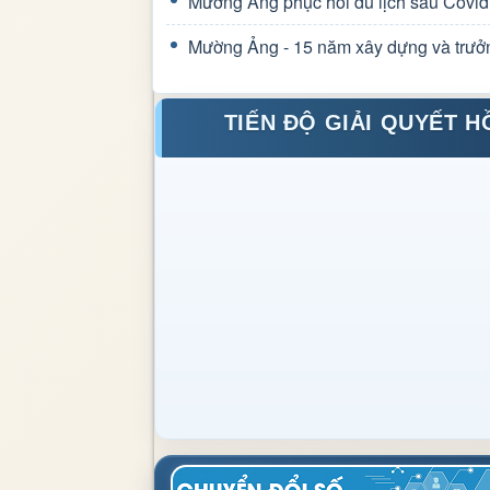
Mường Ảng phục hồi du lịch sau Covid
Mường Ảng - 15 năm xây dựng và trưở
TIẾN ĐỘ GIẢI QUYẾT H