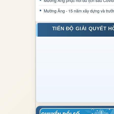
Mường Ảng phục hồi du lịch sau Covid
Mường Ảng - 15 năm xây dựng và trưở
TIẾN ĐỘ GIẢI QUYẾT H