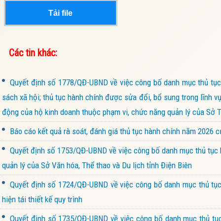
Tải file
Các tin khác:
Quyết định số 1778/QĐ-UBND về việc công bố danh mục thủ tục 
sách xã hội; thủ tục hành chính được sửa đổi, bổ sung trong lĩnh v
động của hộ kinh doanh thuộc phạm vi, chức năng quản lý của Sở Tà
Báo cáo kết quả rà soát, đánh giá thủ tục hành chính năm 2026 
Quyết định số 1753/QĐ-UBND về việc công bố danh mục thủ tục h
quản lý của Sở Văn hóa, Thể thao và Du lịch tỉnh Điện Biên
Quyết định số 1724/QĐ-UBND về việc công bố danh mục thủ tục 
hiện tái thiết kế quy trình
Quyết định số 1735/QĐ-UBND về việc công bố danh mục thủ tục 