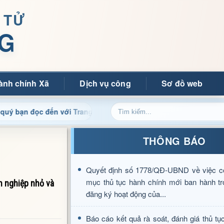
 TỬ
G
ành chính Xã
Dịch vụ công
Sơ đồ web
c đến với Trang thông tin điện tử xã Mường Ảng
Cập nh
THÔNG BÁO
Quyết định số 1778/QĐ-UBND về việc c
mục thủ tục hành chính mới ban hành tr
h nghiệp nhỏ và
đăng ký hoạt động của...
Báo cáo kết quả rà soát, đánh giá thủ tụ