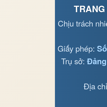
TRANG 
Chịu trách nh
Giấy phép:
Số
Trụ sở:
Đảng
Địa ch