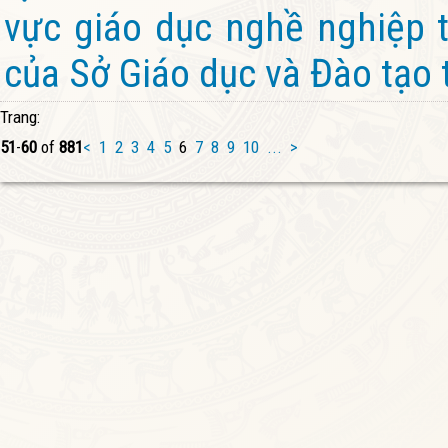
vực giáo dục nghề nghiệp 
của Sở Giáo dục và Đào tạo 
Trang:
51
-
60
of
881
<
1
2
3
4
5
6
7
8
9
10
...
>