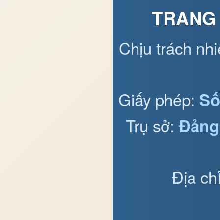
TRANG 
Chịu trách nh
Giấy phép:
Số
Trụ sở:
Đảng
Địa ch