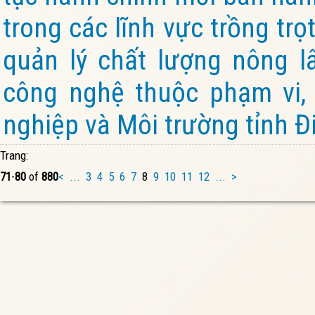
trong các lĩnh vực trồng trọt
quản lý chất lượng nông l
công nghệ thuộc phạm vi,
nghiệp và Môi trường tỉnh Đ
Trang:
71
-
80
of
880
<
...
3
4
5
6
7
8
9
10
11
12
...
>