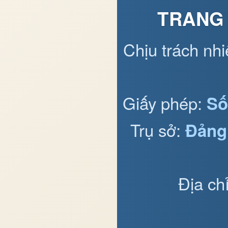
TRANG 
Chịu trách nh
Giấy phép:
Số
Trụ sở:
Đảng
Địa ch