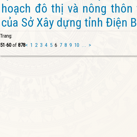
hoạch đô thị và nông thôn
của Sở Xây dựng tỉnh Điện B
Trang:
51
-
60
of
878
<
1
2
3
4
5
6
7
8
9
10
...
>