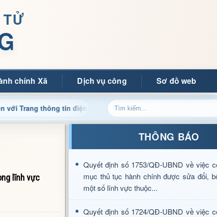
 TỬ
G
ành chính Xã
Dịch vụ công
Sơ đồ web
g thông tin điện tử xã Mường Ảng
Cập nhật thông tin đi
THÔNG BÁO
Quyết định số 1753/QĐ-UBND về việc c
mục thủ tục hành chính được sửa đổi, b
ng lĩnh vực
một số lĩnh vực thuộc...
Quyết định số 1724/QĐ-UBND về việc c