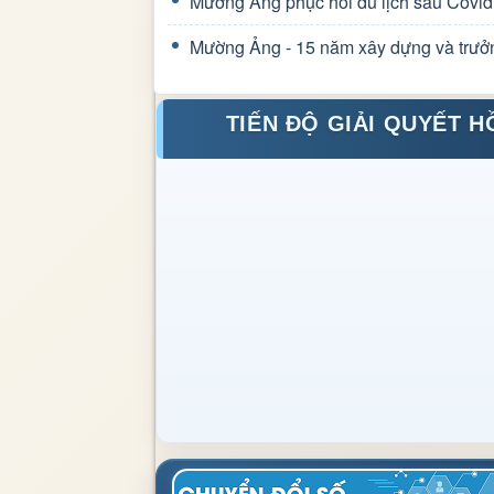
Mường Ảng phục hồi du lịch sau Covid
Mường Ảng - 15 năm xây dựng và trưở
TIẾN ĐỘ GIẢI QUYẾT H