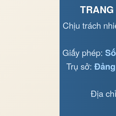
TRANG 
Chịu trách nh
Giấy phép:
Số
Trụ sở:
Đảng
Địa ch