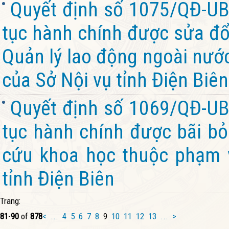
Quyết định số 1075/QĐ-UB
tục hành chính được sửa đổi
Quản lý lao động ngoài nướ
của Sở Nội vụ tỉnh Điện Biên
Quyết định số 1069/QĐ-UB
tục hành chính được bãi bỏ
cứu khoa học thuộc phạm v
tỉnh Điện Biên
Trang:
81
-
90
of
878
<
...
4
5
6
7
8
9
10
11
12
13
...
>