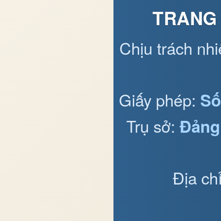
TRANG 
Chịu trách nh
Giấy phép:
Số
Trụ sở:
Đảng
Địa ch