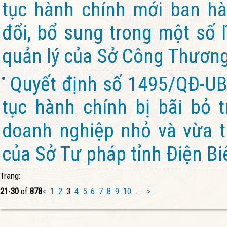
tục hành chính mới ban hà
đổi, bổ sung trong một số 
quản lý của Sở Công Thương
Quyết định số 1495/QĐ-UB
tục hành chính bị bãi bỏ t
doanh nghiệp nhỏ và vừa t
của Sở Tư pháp tỉnh Điện Bi
Trang:
21
-
30
of
878
<
1
2
3
4
5
6
7
8
9
10
...
>