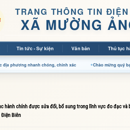
TRANG THÔNG TIN ĐIỆN
XÃ MƯỜNG ẢN
Tin tức - Sự kiện
Văn bản
Thủ tục h
ương nhanh chóng, chính xác
Chào mừng quý bạn đọc đến 
c hành chính được sửa đổi, bổ sung trong lĩnh vực đo đạc và 
 Điện Biên