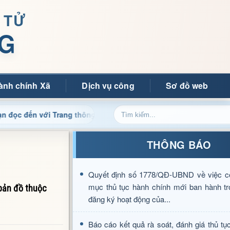
 TỬ
G
ành chính Xã
Dịch vụ công
Sơ đồ web
với Trang thông tin điện tử xã Mường Ảng
Cập nhật thô
THÔNG BÁO
Quyết định số 1778/QĐ-UBND về việc c
mục thủ tục hành chính mới ban hành tr
bản đồ thuộc
đăng ký hoạt động của...
Báo cáo kết quả rà soát, đánh giá thủ tụ