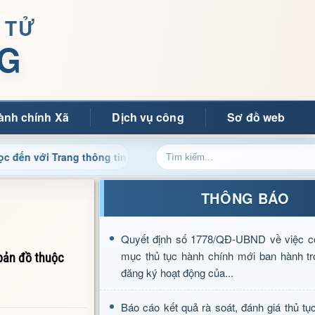
 TỬ
G
ành chính Xã
Dịch vụ công
Sơ đồ web
Trang thông tin điện tử xã Mường Ảng
Cập nhật thông t
THÔNG BÁO
Quyết định số 1778/QĐ-UBND về việc c
mục thủ tục hành chính mới ban hành tr
bản đồ thuộc
đăng ký hoạt động của...
Báo cáo kết quả rà soát, đánh giá thủ tụ