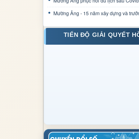
Mường Ảng phục hồi du lịch sau Covid
Mường Ảng - 15 năm xây dựng và trưở
TIẾN ĐỘ GIẢI QUYẾT H