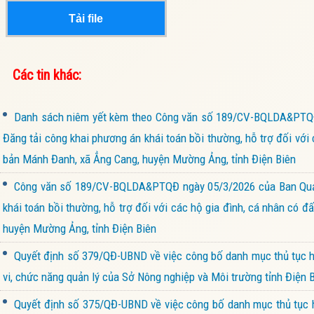
Tải file
Các tin khác:
Danh sách niêm yết kèm theo Công văn số 189/CV-BQLDA&PTQĐ n
Đăng tải công khai phương án khái toán bồi thường, hỗ trợ đối với 
bản Mánh Đanh, xã Ẳng Cang, huyện Mường Ảng, tỉnh Điện Biên
Công văn số 189/CV-BQLDA&PTQĐ ngày 05/3/2026 của Ban Quản l
khái toán bồi thường, hỗ trợ đối với các hộ gia đình, cá nhân có 
huyện Mường Ảng, tỉnh Điện Biên
Quyết định số 379/QĐ-UBND về việc công bố danh mục thủ tục hà
vi, chức năng quản lý của Sở Nông nghiệp và Môi trường tỉnh Điện 
Quyết định số 375/QĐ-UBND về việc công bố danh mục thủ tục hà