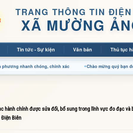
TRANG THÔNG TIN ĐIỆN
XÃ MƯỜNG ẢN
Tin tức - Sự kiện
Văn bản
Thủ tục h
 nhanh chóng, chính xác
Chào mừng quý bạn đọc đến với 
c hành chính được sửa đổi, bổ sung trong lĩnh vực đo đạc và 
 Điện Biên