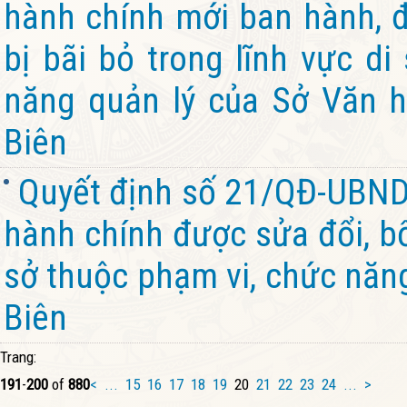
hành chính mới ban hành, đ
bị bãi bỏ trong lĩnh vực d
năng quản lý của Sở Văn hó
Biên
Quyết định số 21/QĐ-UBND 
hành chính được sửa đổi, bổ
sở thuộc phạm vi, chức năng
Biên
Trang:
191
-
200
of
880
<
...
15
16
17
18
19
20
21
22
23
24
...
>