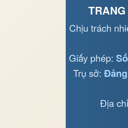
TRANG 
Chịu trách nh
Giấy phép:
Số
Trụ sở:
Đảng
Địa ch