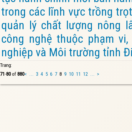
trong các lĩnh vực trồng trọt
quản lý chất lượng nông l
công nghệ thuộc phạm vi,
nghiệp và Môi trường tỉnh Đ
Trang:
71
-
80
of
880
<
...
3
4
5
6
7
8
9
10
11
12
...
>