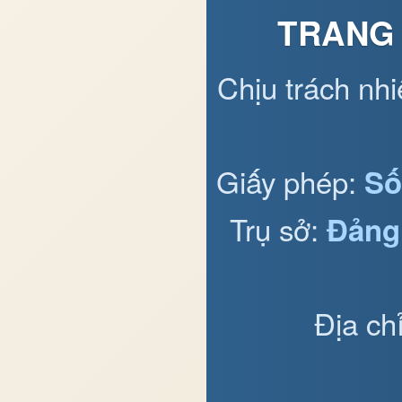
TRANG 
Chịu trách nh
Giấy phép:
Số
Trụ sở:
Đảng
Địa ch