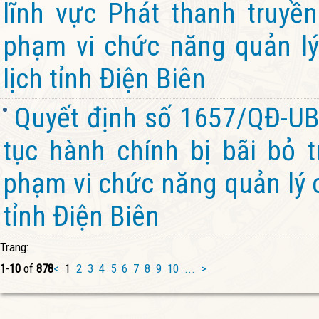
lĩnh vực Phát thanh truyền
phạm vi chức năng quản lý
lịch tỉnh Điện Biên
Quyết định số 1657/QĐ-UB
tục hành chính bị bãi bỏ 
phạm vi chức năng quản lý 
tỉnh Điện Biên
Trang:
1
-
10
of
878
<
1
2
3
4
5
6
7
8
9
10
...
>