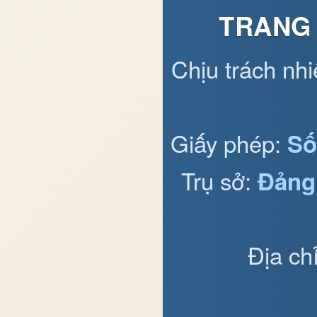
TRANG 
Chịu trách nh
Giấy phép:
Số
Trụ sở:
Đảng
Địa ch