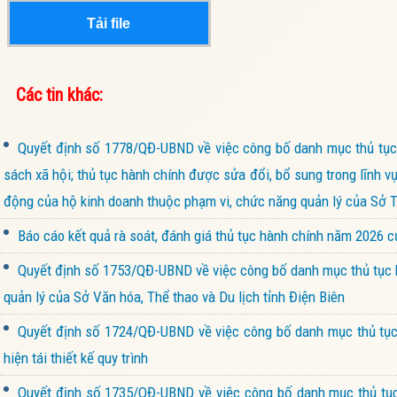
Tải file
Các tin khác:
Quyết định số 1778/QĐ-UBND về việc công bố danh mục thủ tục 
sách xã hội; thủ tục hành chính được sửa đổi, bổ sung trong lĩnh v
động của hộ kinh doanh thuộc phạm vi, chức năng quản lý của Sở Tà
Báo cáo kết quả rà soát, đánh giá thủ tục hành chính năm 2026 
Quyết định số 1753/QĐ-UBND về việc công bố danh mục thủ tục h
quản lý của Sở Văn hóa, Thể thao và Du lịch tỉnh Điện Biên
Quyết định số 1724/QĐ-UBND về việc công bố danh mục thủ tục 
hiện tái thiết kế quy trình
Quyết định số 1735/QĐ-UBND về việc công bố danh mục thủ tục 