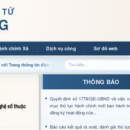
 TỬ
G
ành chính Xã
Dịch vụ công
Sơ đồ web
 thông tin điện tử xã Mường Ảng
Cập nhật thông tin điề
THÔNG BÁO
Quyết định số 1778/QĐ-UBND về việc c
mục thủ tục hành chính mới ban hành tr
ghệ số thuộc
đăng ký hoạt động của...
Báo cáo kết quả rà soát, đánh giá thủ tụ