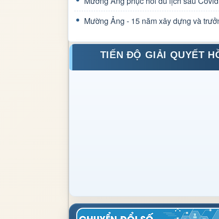
Mường Ảng phục hồi du lịch sau Covid
Mường Ảng - 15 năm xây dựng và trưở
TIẾN ĐỘ GIẢI QUYẾT H