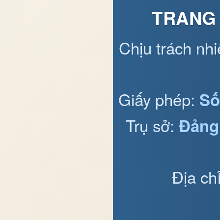
TRANG 
Chịu trách nh
Giấy phép:
Số
Trụ sở:
Đảng
Địa ch