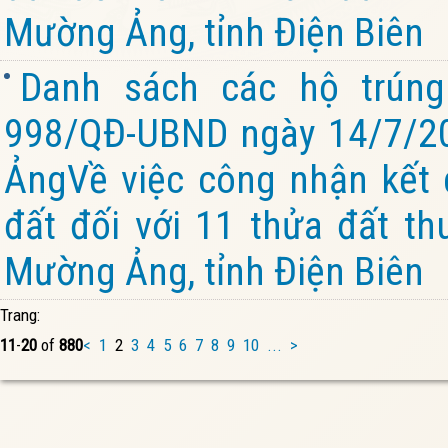
Mường Ảng, tỉnh Điện Biên
Danh sách các hộ trúng
998/QĐ-UBND ngày 14/7/2
ẢngVề việc công nhận kết 
đất đối với 11 thửa đất th
Mường Ảng, tỉnh Điện Biên
Trang:
11
-
20
of
880
<
1
2
3
4
5
6
7
8
9
10
...
>