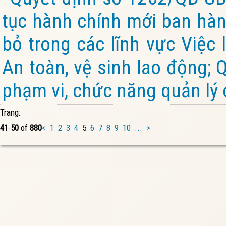
tục hành chính mới ban hành
bỏ trong các lĩnh vực Việc 
An toàn, vệ sinh lao động; 
phạm vi, chức năng quản lý 
Trang:
41
-
50
of
880
<
1
2
3
4
5
6
7
8
9
10
...
>