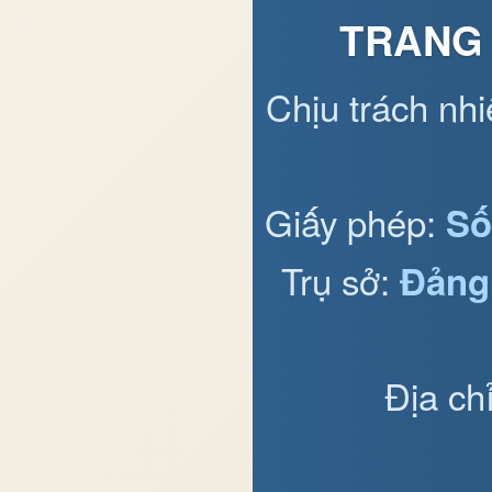
TRANG 
Chịu trách nh
Giấy phép:
Số
Trụ sở:
Đảng
Địa ch