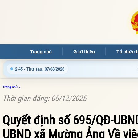
Trang chủ
Giới thiệu
Tổ chức 
Chào mừng quý bạn đọc đến với Trang thông tin điện tử
12:45 - Thứ sáu, 07/08/2026
Trang chủ
>
Thời gian đăng: 05/12/2025
Quyết định số 695/QĐ-UBND
UBND xã Mường Ảng Về việc 