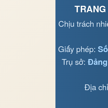
TRANG 
Chịu trách nh
Giấy phép:
Số
Trụ sở:
Đảng
Địa ch