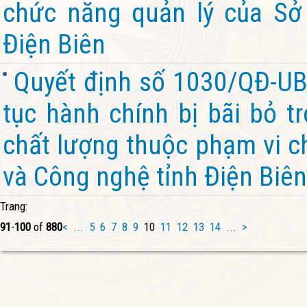
chức năng quản lý của Sở
Điện Biên
Quyết định số 1030/QĐ-UB
tục hành chính bị bãi bỏ t
chất lượng thuộc phạm vi c
và Công nghệ tỉnh Điện Biên
Trang:
91
-
100
of
880
<
...
5
6
7
8
9
10
11
12
13
14
...
>