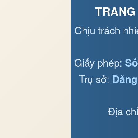
TRANG 
Chịu trách nh
Giấy phép:
Số
Trụ sở:
Đảng
Địa ch