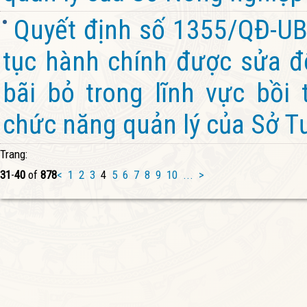
Quyết định số 1355/QĐ-UB
tục hành chính được sửa đổ
bãi bỏ trong lĩnh vực bồi
chức năng quản lý của Sở Tư
Trang:
31
-
40
of
878
<
1
2
3
4
5
6
7
8
9
10
...
>