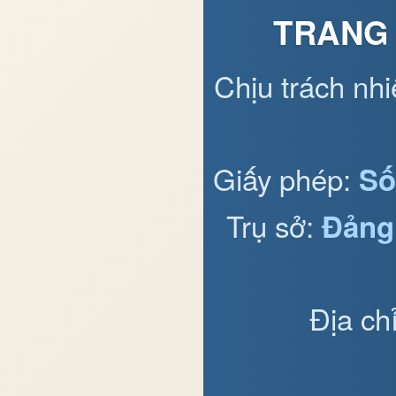
TRANG 
Chịu trách nh
Giấy phép:
Số
Trụ sở:
Đảng
Địa ch