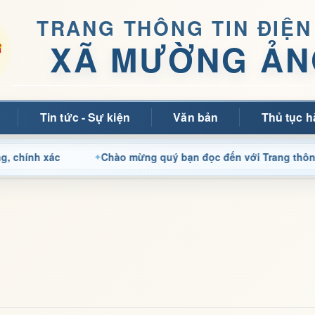
TRANG THÔNG TIN ĐIỆN
XÃ MƯỜNG ẢN
Tin tức - Sự kiện
Văn bản
Thủ tục h
ác
Chào mừng quý bạn đọc đến với Trang thông tin điện