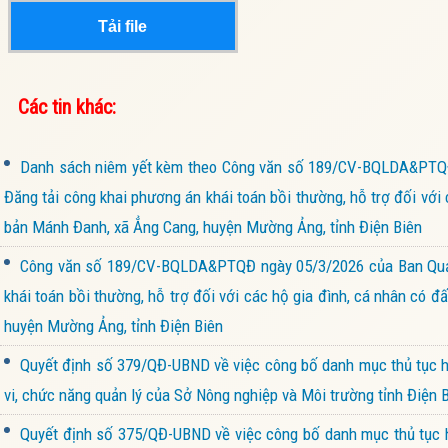
Tải file
Các tin khác:
Danh sách niêm yết kèm theo Công văn số 189/CV-BQLDA&PTQĐ n
Đăng tải công khai phương án khái toán bồi thường, hỗ trợ đối với 
bản Mánh Đanh, xã Ẳng Cang, huyện Mường Ảng, tỉnh Điện Biên
Công văn số 189/CV-BQLDA&PTQĐ ngày 05/3/2026 của Ban Quản l
khái toán bồi thường, hỗ trợ đối với các hộ gia đình, cá nhân có 
huyện Mường Ảng, tỉnh Điện Biên
Quyết định số 379/QĐ-UBND về việc công bố danh mục thủ tục hà
vi, chức năng quản lý của Sở Nông nghiệp và Môi trường tỉnh Điện 
Quyết định số 375/QĐ-UBND về việc công bố danh mục thủ tục hà