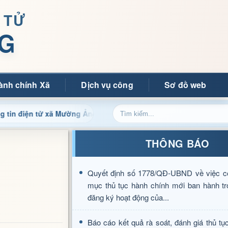
 TỬ
G
ành chính Xã
Dịch vụ công
Sơ đồ web
 tử xã Mường Ảng
Cập nhật thông tin điều hành, thủ tục
THÔNG BÁO
Quyết định số 1778/QĐ-UBND về việc c
mục thủ tục hành chính mới ban hành tr
đăng ký hoạt động của...
Báo cáo kết quả rà soát, đánh giá thủ tụ