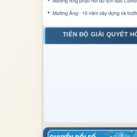
Mường Ảng phục hồi du lịch sau Covid
Mường Ảng - 15 năm xây dựng và trưở
TIẾN ĐỘ GIẢI QUYẾT H