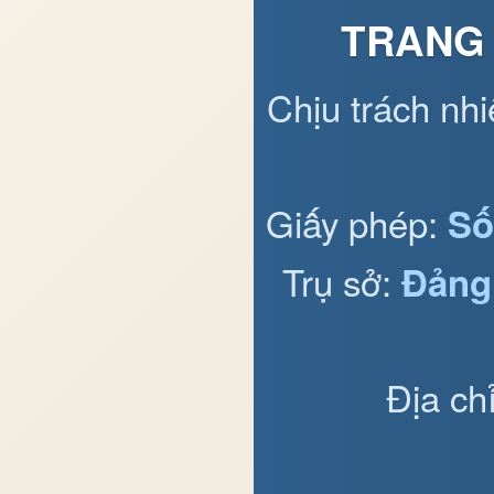
TRANG 
Chịu trách nh
Giấy phép:
Số
Trụ sở:
Đảng
Địa ch