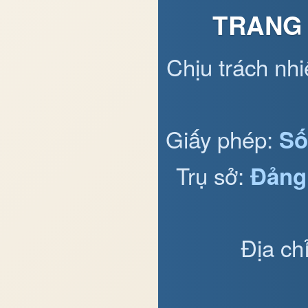
TRANG 
Chịu trách nh
Giấy phép:
Số
Trụ sở:
Đảng
Địa ch