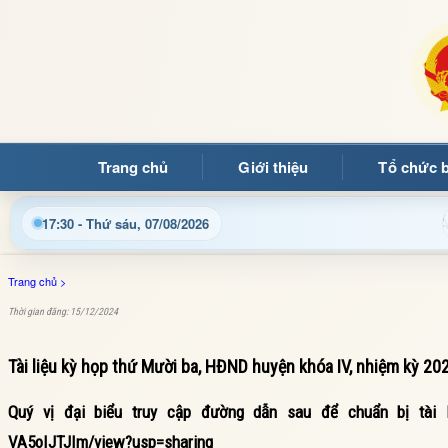
Trang chủ
Giới thiệu
Tổ chức 
uý bạn đọc đến với Trang thông tin điện tử xã Mường Ảng
17:30 - Thứ sáu, 07/08/2026
Trang chủ
>
Thời gian đăng: 15/12/2024
Tài liệu kỳ họp thứ Mười ba, HĐND huyện khóa IV, nhiệm kỳ 20
Quý vị đại biểu truy cập đường dẫn sau để chuẩn bị tài li
VA5oIJTJIm/view?usp=sharing