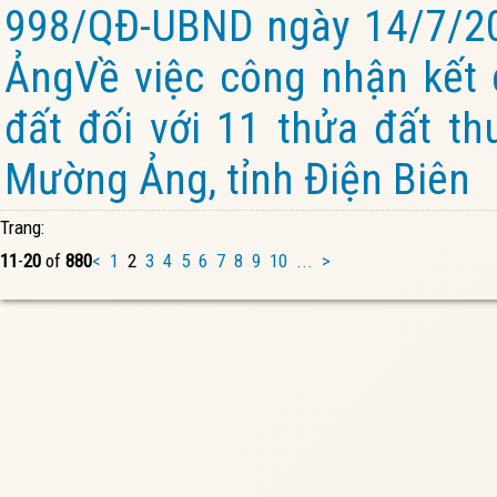
998/QĐ-UBND ngày 14/7/2
ẢngVề việc công nhận kết 
đất đối với 11 thửa đất th
Mường Ảng, tỉnh Điện Biên
Trang:
11
-
20
of
880
<
1
2
3
4
5
6
7
8
9
10
...
>