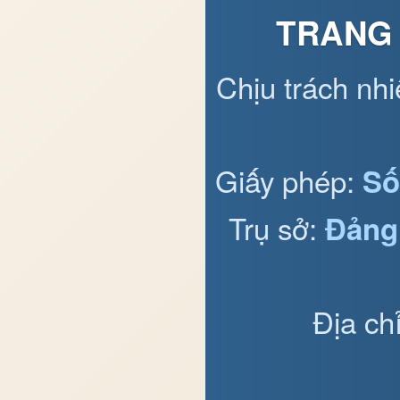
TRANG 
Chịu trách nh
Giấy phép:
Số
Trụ sở:
Đảng
Địa ch