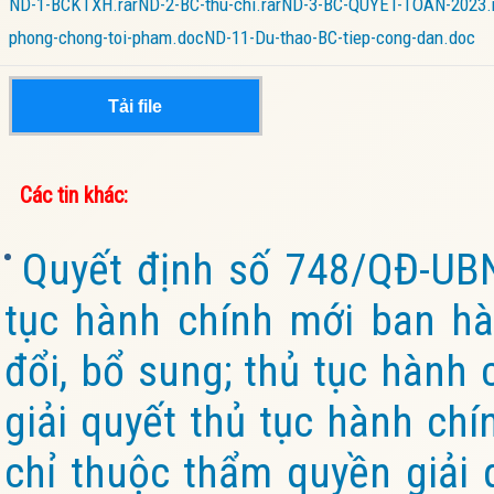
ND-1-BCKTXH.rar
ND-2-BC-thu-chi.rar
ND-3-BC-QUYET-TOAN-2023.
phong-chong-toi-pham.doc
ND-11-Du-thao-BC-tiep-cong-dan.doc
Tải file
Các tin khác:
Quyết định số 748/QĐ-UB
tục hành chính mới ban hà
đổi, bổ sung; thủ tục hành 
giải quyết thủ tục hành chí
chỉ thuộc thẩm quyền giải 