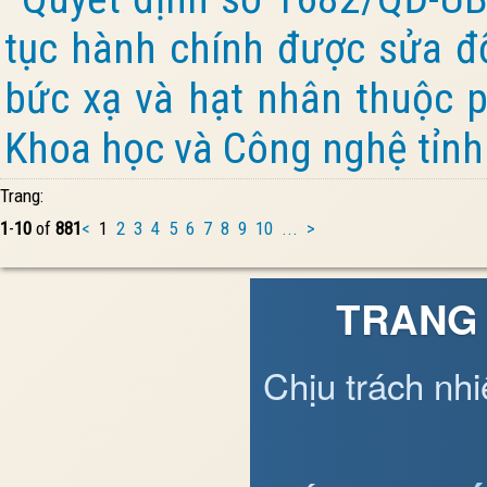
tục hành chính được sửa đổ
bức xạ và hạt nhân thuộc 
Khoa học và Công nghệ tỉnh
Trang:
1
-
10
of
881
<
1
2
3
4
5
6
7
8
9
10
...
>
TRANG 
Chịu trách nh