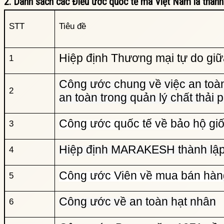
2. Danh sách các Điều ước quốc tế mà Việt Nam là thành
STT
Tiêu đề
Hiệp định Thương mại tự do gi
1
Công ước chung về việc an toàn
2
an toàn trong quản lý chất thải 
Công ước quốc tế về bảo hộ giố
3
Hiệp định MARAKESH thành lập 
4
Công ước Viên về mua bán hàn
5
Công ước về an toàn hạt nhân
6