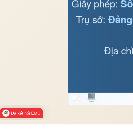
Giấy phép:
Số
Trụ sở:
Đảng
Địa ch
Đã kết nối EMC