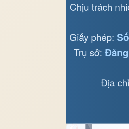
Chịu trách nh
Giấy phép:
Số
Trụ sở:
Đảng
Địa ch