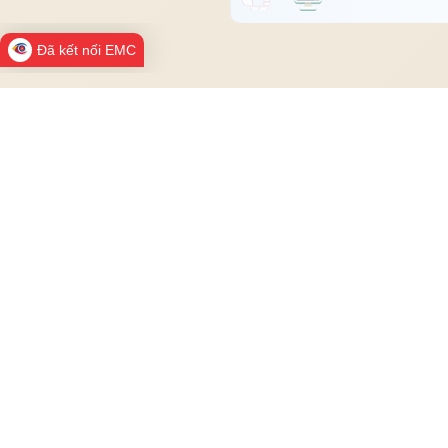
Đã kết nối EMC