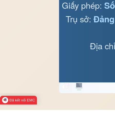
Giấy phép:
Số
Trụ sở:
Đảng
Địa ch
Đã kết nối EMC