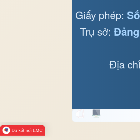
Giấy phép:
Số
Trụ sở:
Đảng
Địa ch
Đã kết nối EMC