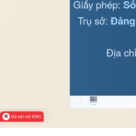
Giấy phép:
Số
Trụ sở:
Đảng
Địa ch
Đã kết nối EMC